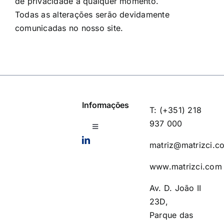
de privacidade a qualquer momento.
Todas as alterações serão devidamente
comunicadas no nosso site.
Informações
T: (+351) 218
937 000
Toggle
Navigation
matriz@matrizci.c
Política de privacidade
www.matrizci.com
Contactos
Av. D. João II
23D,
Parque das